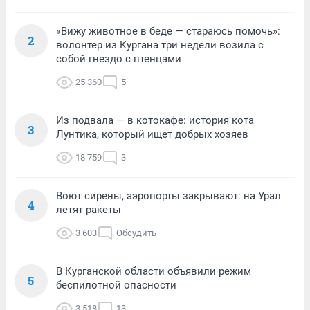
«Вижу животное в беде — стараюсь помочь»:
2
волонтер из Кургана три недели возила с
собой гнездо с птенцами
25 360
5
Из подвала — в котокафе: история кота
3
Лунтика, который ищет добрых хозяев
18 759
3
Воют сирены, аэропорты закрывают: на Урал
4
летят ракеты
3 603
Обсудить
В Курганской области объявили режим
5
беспилотной опасности
3 518
13