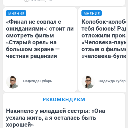
МНЕНИЕ
МНЕНИЕ
«Финал не совпал с
Колобок-колобо
ожиданиями»: стоит ли
тебя боюсь! Рад
смотреть фильм
отложили прок
«Старый орел» на
«Человека-паук
большом экране —
отзыв о фильме
честная рецензия
«человека-булк
Надежда Губарь
Надежда Губарь
РЕКОМЕНДУЕМ
Накипело у младшей сестры: «Она
уехала жить, а я осталась быть
хорошей»