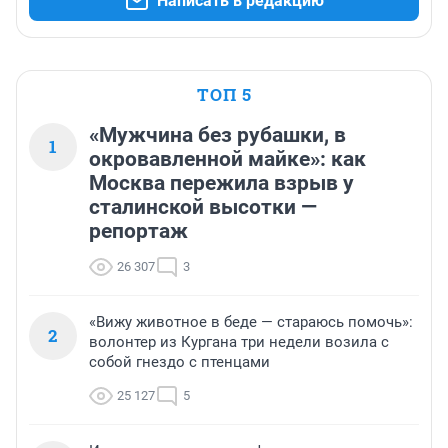
Написать в редакцию
ТОП 5
«Мужчина без рубашки, в
1
окровавленной майке»: как
Москва пережила взрыв у
сталинской высотки —
репортаж
26 307
3
«Вижу животное в беде — стараюсь помочь»:
2
волонтер из Кургана три недели возила с
собой гнездо с птенцами
25 127
5