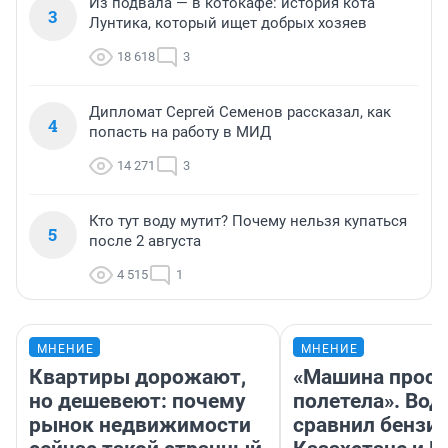
Из подвала — в котокафе: история кота
3
Лунтика, который ищет добрых хозяев
18 618
3
Дипломат Сергей Семенов рассказал, как
4
попасть на работу в МИД
14 271
3
Кто тут воду мутит? Почему нельзя купаться
5
после 2 августа
4 515
1
МНЕНИЕ
МНЕНИЕ
Квартиры дорожают,
«Машина прост
но дешевеют: почему
полетела». Вод
рынок недвижимости
сравнил бензин