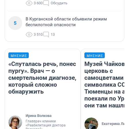
3 600
Обсудить
В Курганской области объявили режим
5
беспилотной опасности
3 510
13
МНЕНИЕ
МНЕНИЕ
«Спуталась речь, понес
Музей Чайковс
пургу». Врач — о
церковь с
смертельном диагнозе,
самоцветами и
который сложно
символика ССС
обнаружить
Тюменцы на ав
поехали по Ура
они там нашли
Ирина Волкова
Главврач клиники
Екатерина Лит
«Реабилитация доктора