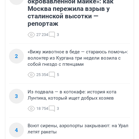
окровавленной майке»: как
Москва пережила взрыв у
сталинской высотки —
репортаж
27 234
3
«Вижу животное в беде — стараюсь помочь»:
2
волонтер из Кургана три недели возила с
собой гнездо с птенцами
25 354
5
Из подвала — в котокафе: история кота
3
Лунтика, который ищет добрых хозяев
18 754
3
Воют сирены, аэропорты закрывают: на Урал
4
летят ракеты