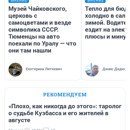
МНЕНИЕ
МНЕНИЕ
Музей Чайковского,
Тепло для бюд
церковь с
холодно в сало
самоцветами и везде
зимой. Водител
символика СССР.
ездит на элект
Тюменцы на авто
плюсы и мину
поехали по Уралу — что
они там нашли
Екатерина Литкевич
Денис Дедюхи
РЕКОМЕНДУЕМ
«Плохо, как никогда до этого»: таролог
о судьбе Кузбасса и его жителей в
августе