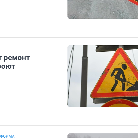
т ремонт
роют
ЕФОРМА