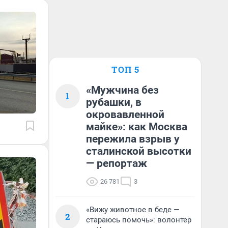
ТОП 5
«Мужчина без
1
рубашки, в
окровавленной
майке»: как Москва
пережила взрыв у
сталинской высотки
— репортаж
26 781
3
«Вижу животное в беде —
2
стараюсь помочь»: волонтер