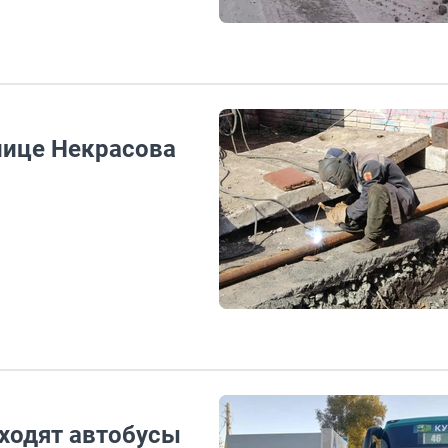
лице Некрасова
 ходят автобусы