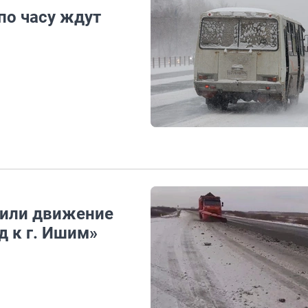
по часу ждут
вили движение
д к г. Ишим»