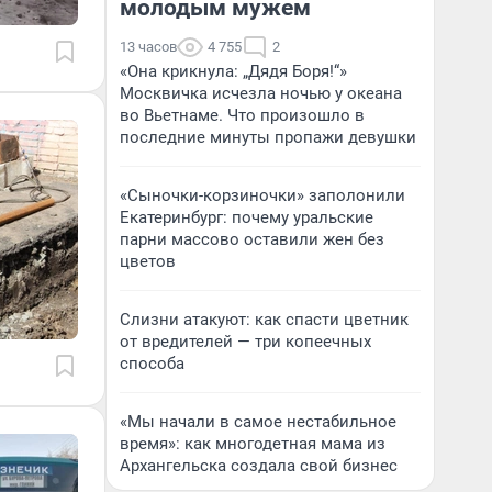
молодым мужем
13 часов
4 755
2
«Она крикнула: „Дядя Боря!“»
Москвичка исчезла ночью у океана
во Вьетнаме. Что произошло в
последние минуты пропажи девушки
«Сыночки-корзиночки» заполонили
Екатеринбург: почему уральские
парни массово оставили жен без
цветов
Слизни атакуют: как спасти цветник
от вредителей — три копеечных
способа
«Мы начали в самое нестабильное
время»: как многодетная мама из
Архангельска создала свой бизнес