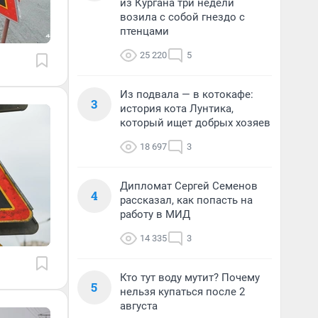
из Кургана три недели
возила с собой гнездо с
птенцами
25 220
5
Из подвала — в котокафе:
3
история кота Лунтика,
который ищет добрых хозяев
18 697
3
Дипломат Сергей Семенов
4
рассказал, как попасть на
работу в МИД
14 335
3
Кто тут воду мутит? Почему
5
нельзя купаться после 2
августа