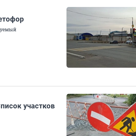
етофор
руемый
Список участков