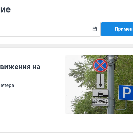
ние
Примен
движения на
вечера