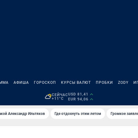
АММА
АФИША
ГОРОСКОП
КУРСЫ ВАЛЮТ
ПРОБКИ
ZODY
И
USD 81,41
СЕЙЧАС
+11°C
EUR 94,06
акой Александр Ильтяков
Где отдохнуть этим летом
Громкое заявл