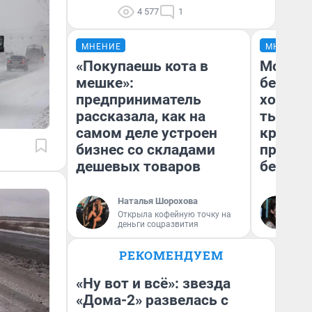
4 577
1
МНЕНИЕ
МНЕНИЕ
«Покупаешь кота в
Мой ба
мешке»:
береже
предприниматель
хотела 
рассказала, как на
тысяч,
самом деле устроен
кредит,
бизнес со складами
приеха
дешевых товаров
безопа
Наталья Шорохова
Кс
Открыла кофейную точку на
Ав
деньги соцразвития
РЕКОМЕНДУЕМ
«Ну вот и всё»: звезда
«Дома-2» развелась с