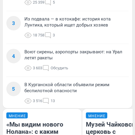
25 359
5
Из подвала — в котокафе: история кота
3
Лунтика, который ищет добрых хозяев
18 758
3
Воют сирены, аэропорты закрывают: на Урал
4
летят ракеты
3 603
Обсудить
В Курганской области объявили режим
5
беспилотной опасности
3 516
13
МНЕНИЕ
МНЕНИЕ
«Мы видим нового
Музей Чайковск
Нолана»: с каким
церковь с