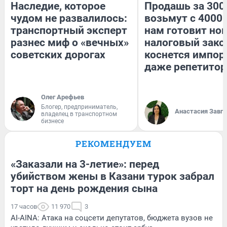
Наследие, которое
Продашь за 3000
чудом не развалилось:
возьмут с 4000.
транспортный эксперт
нам готовит но
разнес миф о «вечных»
налоговый зако
советских дорогах
коснется импор
даже репетитор
Олег Арефьев
Блогер, предприниматель,
Анастасия Завг
владелец в транспортном
бизнесе
РЕКОМЕНДУЕМ
«Заказали на 3-летие»: перед
убийством жены в Казани турок забрал
торт на день рождения сына
17 часов
11 970
3
AI-AINA: Атака на соцсети депутатов, бюджета вузов не