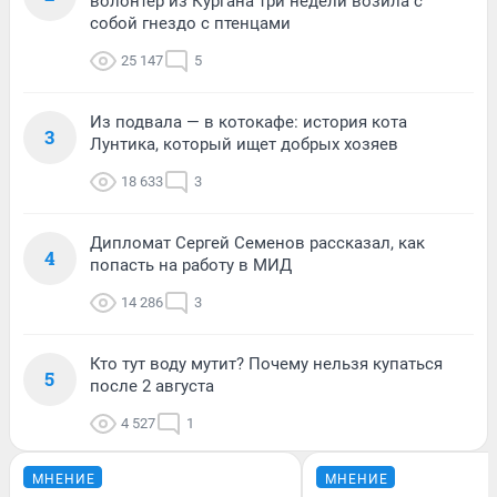
волонтер из Кургана три недели возила с
собой гнездо с птенцами
25 147
5
Из подвала — в котокафе: история кота
3
Лунтика, который ищет добрых хозяев
18 633
3
Дипломат Сергей Семенов рассказал, как
4
попасть на работу в МИД
14 286
3
Кто тут воду мутит? Почему нельзя купаться
5
после 2 августа
4 527
1
МНЕНИЕ
МНЕНИЕ