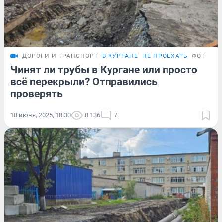
ДОРОГИ И ТРАНСПОРТ
В КУРГАНЕ
НЕ ПРОЕХАТЬ
ФОТОРЕ
Чинят ли трубы в Кургане или просто
всё перекрыли? Отправились
проверять
18 июня, 2025, 18:30
8 136
7