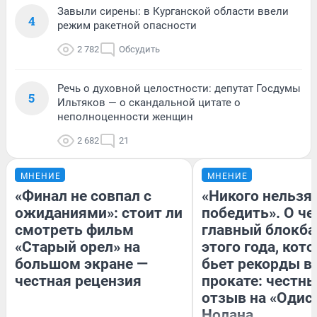
Завыли сирены: в Курганской области ввели
4
режим ракетной опасности
2 782
Обсудить
Речь о духовной целостности: депутат Госдумы
5
Ильтяков — о скандальной цитате о
неполноценности женщин
2 682
21
МНЕНИЕ
МНЕНИЕ
«Финал не совпал с
«Никого нельзя
ожиданиями»: стоит ли
победить». О ч
смотреть фильм
главный блокба
«Старый орел» на
этого года, кот
большом экране —
бьет рекорды в
честная рецензия
прокате: честн
отзыв на «Одис
Нолана