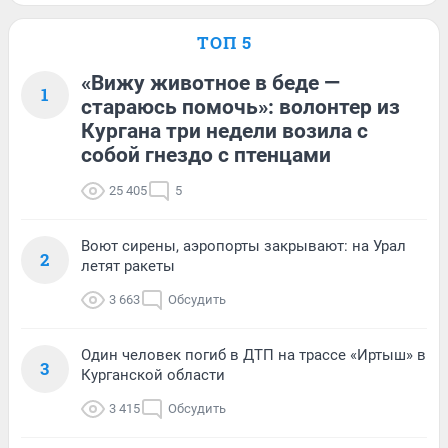
ТОП 5
«Вижу животное в беде —
1
стараюсь помочь»: волонтер из
Кургана три недели возила с
собой гнездо с птенцами
25 405
5
Воют сирены, аэропорты закрывают: на Урал
2
летят ракеты
3 663
Обсудить
Один человек погиб в ДТП на трассе «Иртыш» в
3
Курганской области
3 415
Обсудить