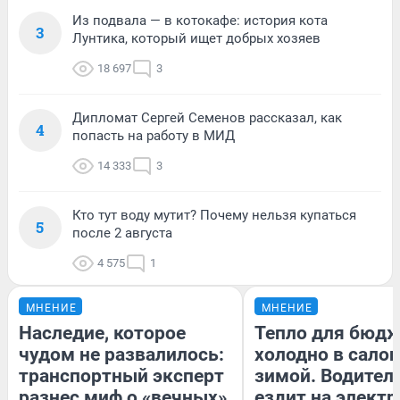
Из подвала — в котокафе: история кота
3
Лунтика, который ищет добрых хозяев
18 697
3
Дипломат Сергей Семенов рассказал, как
4
попасть на работу в МИД
14 333
3
Кто тут воду мутит? Почему нельзя купаться
5
после 2 августа
4 575
1
МНЕНИЕ
МНЕНИЕ
Наследие, которое
Тепло для бюдж
чудом не развалилось:
холодно в сало
транспортный эксперт
зимой. Водитель
разнес миф о «вечных»
ездит на электр