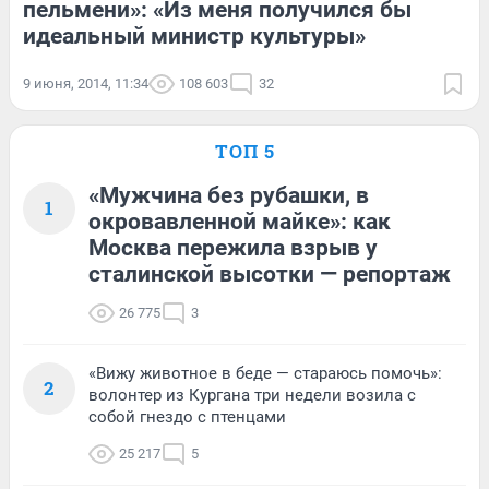
пельмени»: «Из меня получился бы
идеальный министр культуры»
9 июня, 2014, 11:34
108 603
32
ТОП 5
«Мужчина без рубашки, в
1
окровавленной майке»: как
Москва пережила взрыв у
сталинской высотки — репортаж
26 775
3
«Вижу животное в беде — стараюсь помочь»:
2
волонтер из Кургана три недели возила с
собой гнездо с птенцами
25 217
5