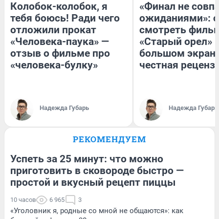
Колобок-колобок, я
«Финал не совпа
тебя боюсь! Ради чего
ожиданиями»: с
отложили прокат
смотреть филь
«Человека-паука» —
«Старый орел» 
отзыв о фильме про
большом экран
«человека-булку»
честная реценз
Надежда Губарь
Надежда Губарь
РЕКОМЕНДУЕМ
Успеть за 25 минут: что можно
приготовить в сковороде быстро —
простой и вкусный рецепт пиццы
10 часов
6 965
3
«Уголовник я, родные со мной не общаются»: как