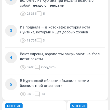
волонтер из Кургана три недели возила с
собой гнездо с птенцами
25 354
5
Из подвала — в котокафе: история кота
3
Лунтика, который ищет добрых хозяев
18 754
3
Воют сирены, аэропорты закрывают: на Урал
4
летят ракеты
3 600
Обсудить
В Курганской области объявили режим
5
беспилотной опасности
3 510
13
МНЕНИЕ
МНЕНИЕ