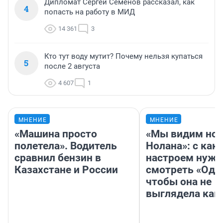
Дипломат Сергей Семенов рассказал, как
4
попасть на работу в МИД
14 361
3
Кто тут воду мутит? Почему нельзя купаться
5
после 2 августа
4 607
1
МНЕНИЕ
МНЕНИЕ
«Машина просто
«Мы видим нов
полетела». Водитель
Нолана»: с как
сравнил бензин в
настроем нужн
Казахстане и России
смотреть «Оди
чтобы она не
выглядела как