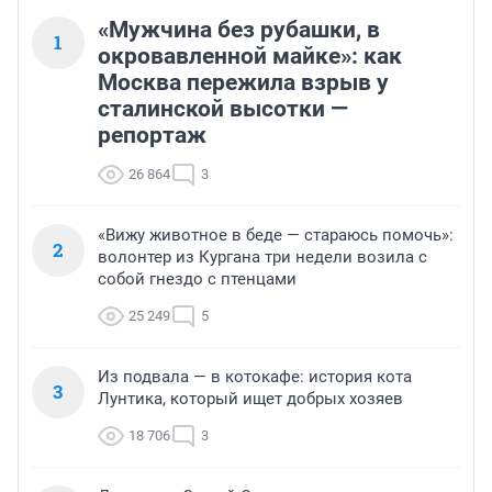
«Мужчина без рубашки, в
1
окровавленной майке»: как
Москва пережила взрыв у
сталинской высотки —
репортаж
26 864
3
«Вижу животное в беде — стараюсь помочь»:
2
волонтер из Кургана три недели возила с
собой гнездо с птенцами
25 249
5
Из подвала — в котокафе: история кота
3
Лунтика, который ищет добрых хозяев
18 706
3