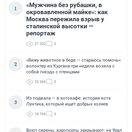
«Мужчина без рубашки, в
1
окровавленной майке»: как
Москва пережила взрыв у
сталинской высотки —
репортаж
27 302
3
«Вижу животное в беде — стараюсь помочь»:
2
волонтер из Кургана три недели возила с
собой гнездо с птенцами
25 369
5
Из подвала — в котокафе: история кота
3
Лунтика, который ищет добрых хозяев
18 766
3
Воют сирены, аэропорты закрывают: на Урал