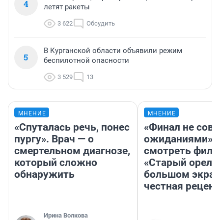
4
летят ракеты
3 622
Обсудить
В Курганской области объявили режим
5
беспилотной опасности
3 529
13
МНЕНИЕ
МНЕНИЕ
«Спуталась речь, понес
«Финал не совп
пургу». Врач — о
ожиданиями»: 
смертельном диагнозе,
смотреть фил
который сложно
«Старый орел» 
обнаружить
большом экран
честная рецен
Ирина Волкова