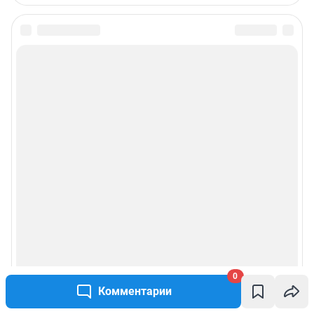
информации, содержащейся в рекламных объявлениях.
Информация об ограничениях
Политика использования cookies
Рекомендательные системы
Политика конфиденциальности и обработки персональных данных и
правила использования сайта
© ООО «Сеть городских порталов»
© ООО «Интернет Технологии»
0
Комментарии