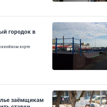
ый городок в
хоккейном корте
ралье заёмщикам
ить ставки