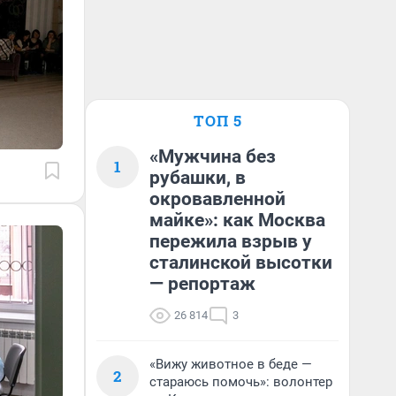
ТОП 5
«Мужчина без
1
рубашки, в
окровавленной
майке»: как Москва
пережила взрыв у
сталинской высотки
— репортаж
26 814
3
«Вижу животное в беде —
2
стараюсь помочь»: волонтер