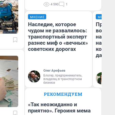
4 590
1
МНЕНИЕ
МНЕНИЕ
Наследие, которое
Продаш
чудом не развалилось:
возьмут
транспортный эксперт
нам го
разнес миф о «вечных»
налого
советских дорогах
коснет
даже р
Олег Арефьев
Блогер, предприниматель,
Ан
владелец в транспортном
бизнесе
РЕКОМЕНДУЕМ
«Так неожиданно и
приятно». Героиня мема