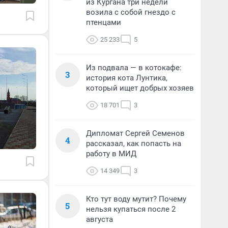
из Кургана три недели
возила с собой гнездо с
птенцами
25 233
5
Из подвала — в котокафе:
3
история кота Лунтика,
который ищет добрых хозяев
18 701
3
Дипломат Сергей Семенов
4
рассказал, как попасть на
работу в МИД
14 349
3
Кто тут воду мутит? Почему
5
нельзя купаться после 2
августа