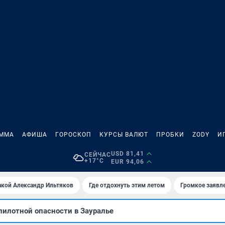
АММА
АФИША
ГОРОСКОП
КУРСЫ ВАЛЮТ
ПРОБКИ
ZODY
И
USD 81,41
СЕЙЧАС
+17°C
EUR 94,06
акой Александр Ильтяков
Где отдохнуть этим летом
Громкое заявл
пилотной опасности в Зауралье