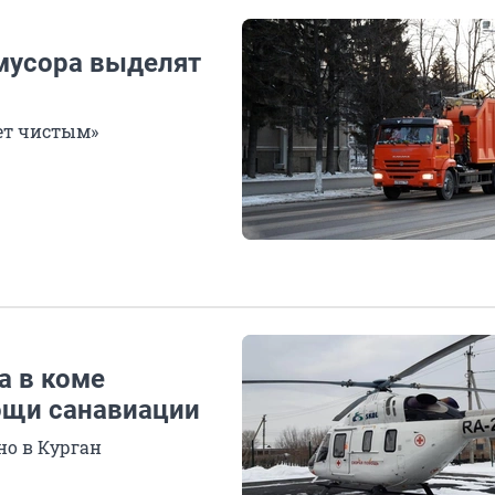
 мусора выделят
ет чистым»
а в коме
ощи санавиации
но в Курган