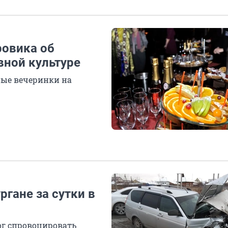
ровика об
вной культуре
ные вечеринки на
ргане за сутки в
ог спровоцировать