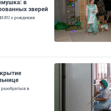
имушка: в
ированных зверей
45.RU о рождении
акрытие
льнице
 разобраться в