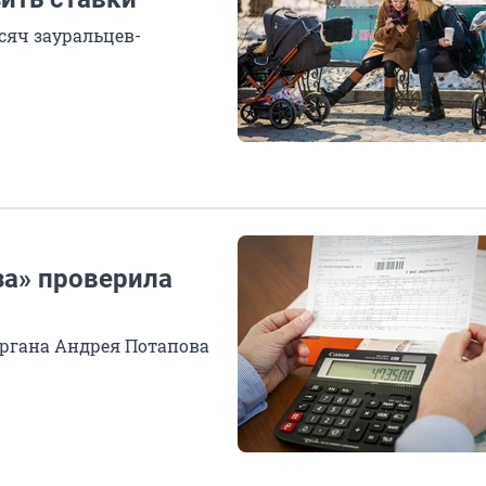
сяч зауральцев-
за» проверила
ргана Андрея Потапова