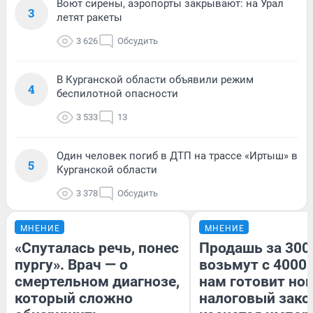
Воют сирены, аэропорты закрывают: на Урал
3
летят ракеты
3 626
Обсудить
В Курганской области объявили режим
4
беспилотной опасности
3 533
13
Один человек погиб в ДТП на трассе «Иртыш» в
5
Курганской области
3 378
Обсудить
МНЕНИЕ
МНЕНИЕ
«Спуталась речь, понес
Продашь за 3000
пургу». Врач — о
возьмут с 4000.
смертельном диагнозе,
нам готовит но
который сложно
налоговый зако