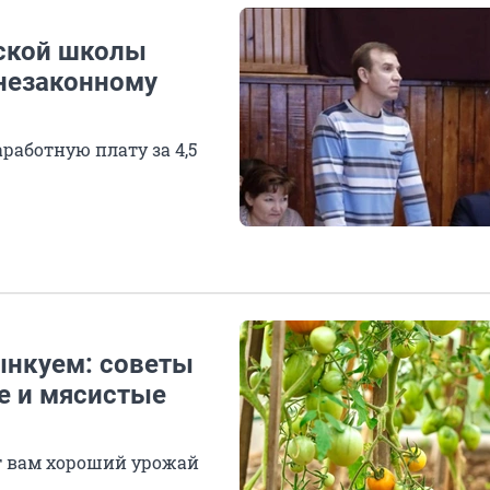
вской школы
незаконному
работную плату за 4,5
ынкуем: советы
е и мясистые
ит вам хороший урожай