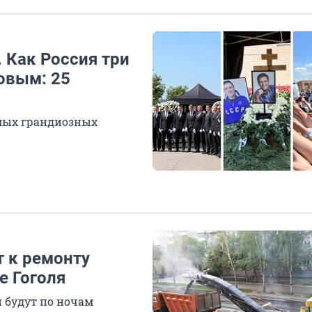
 Как Россия три
овым: 25
амых грандиозных
т к ремонту
е Гоголя
 будут по ночам