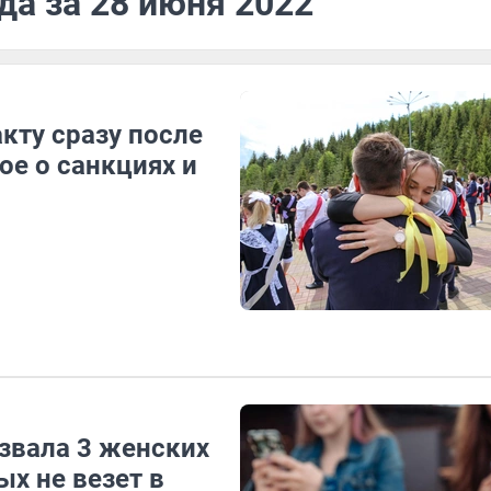
да за 28 июня 2022
кту сразу после
ое о санкциях и
азвала 3 женских
х не везет в