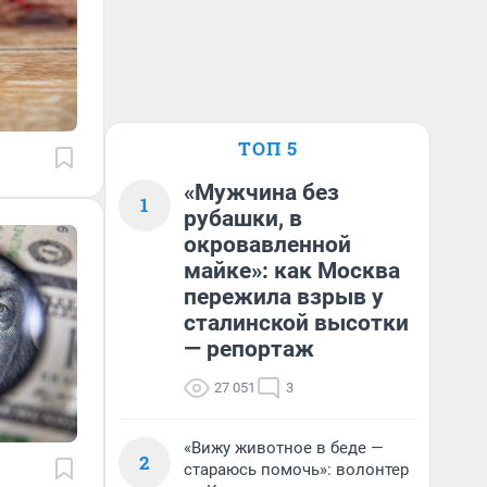
ТОП 5
«Мужчина без
1
рубашки, в
окровавленной
майке»: как Москва
пережила взрыв у
сталинской высотки
— репортаж
27 051
3
«Вижу животное в беде —
2
стараюсь помочь»: волонтер