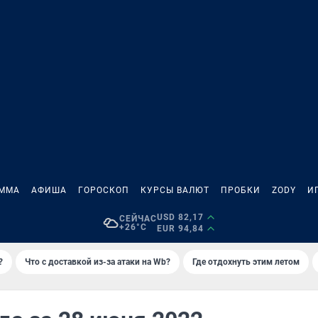
АММА
АФИША
ГОРОСКОП
КУРСЫ ВАЛЮТ
ПРОБКИ
ZODY
И
USD 82,17
СЕЙЧАС
+26°C
EUR 94,84
?
Что с доставкой из-за атаки на Wb?
Где отдохнуть этим летом