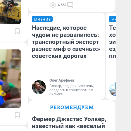
4 661
1
МНЕНИЕ
МНЕНИЕ
Наследие, которое
Тепло 
чудом не развалилось:
холодн
транспортный эксперт
зимой.
разнес миф о «вечных»
ездит н
советских дорогах
плюсы 
Олег Арефьев
Блогер, предприниматель,
Д
владелец в транспортном
бизнесе
РЕКОМЕНДУЕМ
Фермер Джастас Уолкер,
известный как «веселый