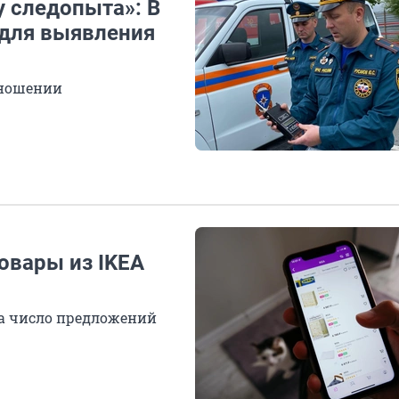
у следопыта»: В
 для выявления
тношении
овары из IKEA
а число предложений