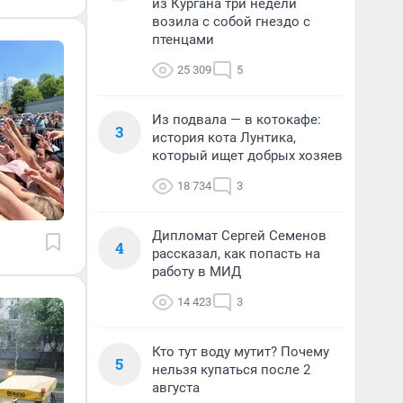
из Кургана три недели
возила с собой гнездо с
птенцами
25 309
5
Из подвала — в котокафе:
3
история кота Лунтика,
который ищет добрых хозяев
18 734
3
Дипломат Сергей Семенов
4
рассказал, как попасть на
работу в МИД
14 423
3
Кто тут воду мутит? Почему
5
нельзя купаться после 2
августа