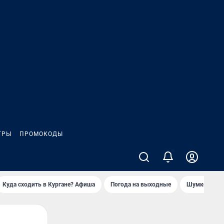
ГРЫ
ПРОМОКОДЫ
Куда сходить в Кургане? Афиша
Погода на выходные
Шумков в Че