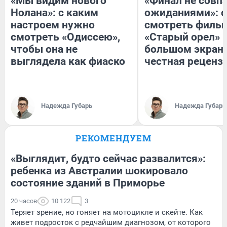
«Мы видим нового
«Финал не совпа
Нолана»: с каким
ожиданиями»: с
настроем нужно
смотреть филь
смотреть «Одиссею»,
«Старый орел» 
чтобы она не
большом экран
выглядела как фиаско
честная реценз
Надежда Губарь
Надежда Губарь
РЕКОМЕНДУЕМ
«Выглядит, будто сейчас развалится»:
ребенка из Австралии шокировало
состояние зданий в Приморье
20 часов
10 122
3
Теряет зрение, но гоняет на мотоцикле и скейте. Как
живет подросток с редчайшим диагнозом, от которого