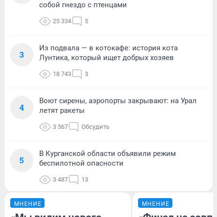
собой гнездо с птенцами
25 334
5
Из подвала — в котокафе: история кота
3
Лунтика, который ищет добрых хозяев
18 743
3
Воют сирены, аэропорты закрывают: на Урал
4
летят ракеты
3 567
Обсудить
В Курганской области объявили режим
5
беспилотной опасности
3 487
13
МНЕНИЕ
МНЕНИЕ