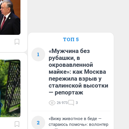
ТОП 5
«Мужчина без
1
рубашки, в
окровавленной
майке»: как Москва
пережила взрыв у
сталинской высотки
— репортаж
26 973
3
«Вижу животное в беде —
2
стараюсь помочь»: волонтер