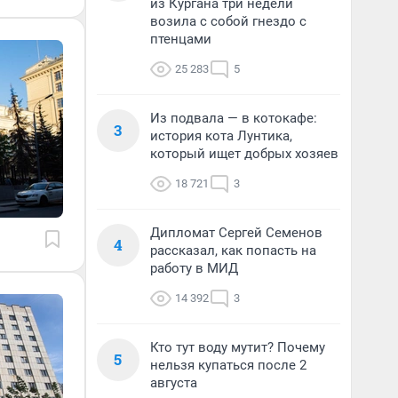
из Кургана три недели
возила с собой гнездо с
птенцами
25 283
5
Из подвала — в котокафе:
3
история кота Лунтика,
который ищет добрых хозяев
18 721
3
Дипломат Сергей Семенов
4
рассказал, как попасть на
работу в МИД
14 392
3
Кто тут воду мутит? Почему
5
нельзя купаться после 2
августа