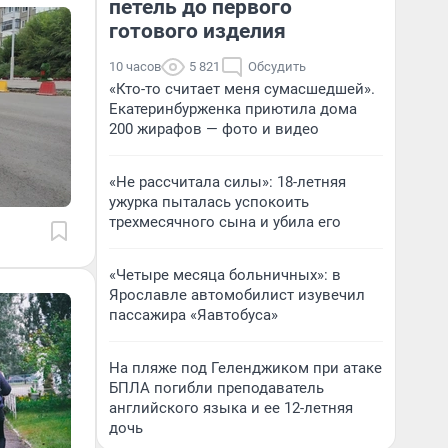
петель до первого
готового изделия
10 часов
5 821
Обсудить
«Кто-то считает меня сумасшедшей».
Екатеринбурженка приютила дома
200 жирафов — фото и видео
«Не рассчитала силы»: 18-летняя
ужурка пыталась успокоить
трехмесячного сына и убила его
«Четыре месяца больничных»: в
Ярославле автомобилист изувечил
пассажира «Яавтобуса»
На пляже под Геленджиком при атаке
БПЛА погибли преподаватель
английского языка и ее 12-летняя
дочь