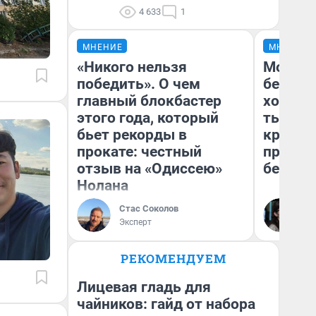
4 633
1
МНЕНИЕ
МНЕНИЕ
«Никого нельзя
Мой ба
победить». О чем
береже
главный блокбастер
хотела 
этого года, который
тысяч,
бьет рекорды в
кредит,
прокате: честный
приеха
отзыв на «Одиссею»
безопа
Нолана
Стас Соколов
Кс
Эксперт
Ав
РЕКОМЕНДУЕМ
Лицевая гладь для
чайников: гайд от набора