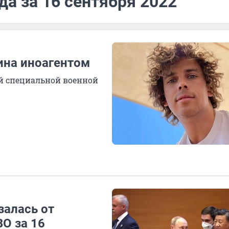
да за 16 сентября 2022
ина иноагентом
ой специальной военной
залась от
ВО за 16