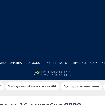
АММА
АФИША
ГОРОСКОП
КУРСЫ ВАЛЮТ
ПРОБКИ
ZODY
И
USD 82,17
СЕЙЧАС
+17°C
EUR 94,84
?
Что с доставкой из-за атаки на Wb?
Где отдохнуть этим летом