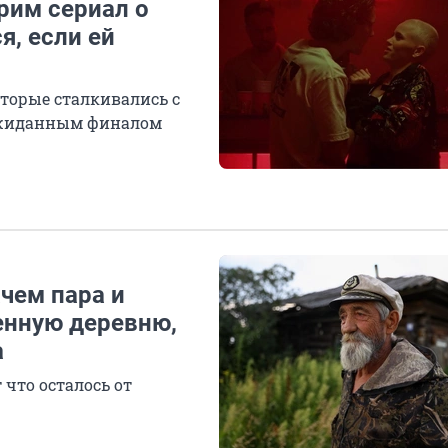
трим сериал о
я, если ей
торые сталкивались с
еожиданным финалом
чем пара и
енную деревню,
а
 что осталось от