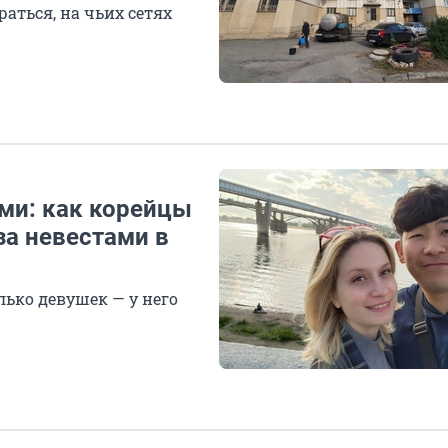
аться, на чьих сетях
ми: как корейцы
за невестами в
лько девушек — у него