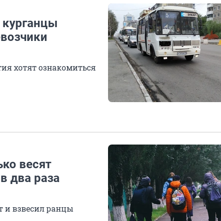
 курганцы
евозчики
ия хотят ознакомиться
ько весят
в два раза
т и взвесил ранцы