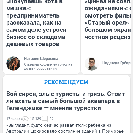
«Покупаешь кота в
«Финал не совпа
мешке»:
ожиданиями»: с
предприниматель
смотреть филь
рассказала, как на
«Старый орел» 
самом деле устроен
большом экран
бизнес со складами
честная реценз
дешевых товаров
Наталья Шорохова
Надежда Губарь
Открыла кофейную точку на
деньги соцразвития
РЕКОМЕНДУЕМ
Вой сирен, злые туристы и грязь. Стоит
ли ехать в самый большой аквапарк в
Геленджике — мнение туристки
17 часов
15 139
22
«Выглядит, будто сейчас развалится»: ребенка из
Австралии шокировало состояние зданий в Приморье