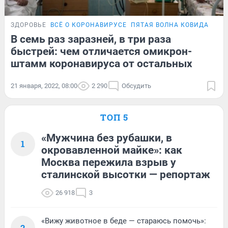
ЗДОРОВЬЕ
ВСЁ О КОРОНАВИРУСЕ
ПЯТАЯ ВОЛНА КОВИДА
ПОД
В семь раз заразней, в три раза
быстрей: чем отличается омикрон-
штамм коронавируса от остальных
21 января, 2022, 08:00
2 290
Обсудить
ТОП 5
«Мужчина без рубашки, в
1
окровавленной майке»: как
Москва пережила взрыв у
сталинской высотки — репортаж
26 918
3
«Вижу животное в беде — стараюсь помочь»:
2