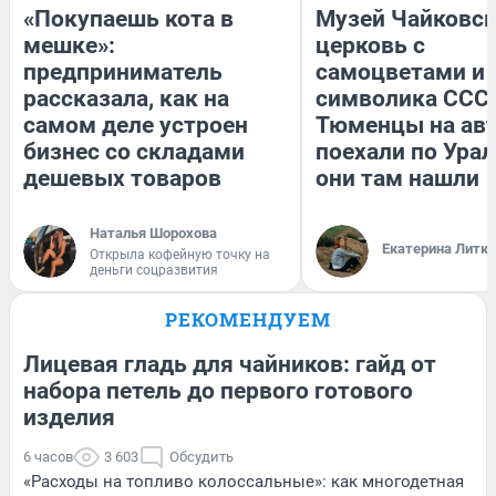
«Покупаешь кота в
Музей Чайковск
мешке»:
церковь с
предприниматель
самоцветами и 
рассказала, как на
символика СССР
самом деле устроен
Тюменцы на ав
бизнес со складами
поехали по Урал
дешевых товаров
они там нашли
Наталья Шорохова
Екатерина Литк
Открыла кофейную точку на
деньги соцразвития
РЕКОМЕНДУЕМ
Лицевая гладь для чайников: гайд от
набора петель до первого готового
изделия
6 часов
3 603
Обсудить
«Расходы на топливо колоссальные»: как многодетная