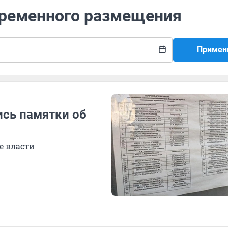
 временного размещения
Примен
ись памятки об
е власти