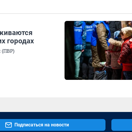
бживаются
х городах
 (ПВР)
Подписаться на новости