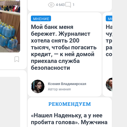
4 643
1
МНЕНИЕ
МНЕНИЕ
Мой банк меня
Наслед
бережет. Журналист
чудом 
хотела снять 200
трансп
тысяч, чтобы погасить
разнес
кредит, — к ней домой
советс
приехала служба
безопасности
Ол
Бл
Ксения Владимирская
вл
Автор мнения
би
РЕКОМЕНДУЕМ
«Нашел Наденьку, а у нее
пробита голова». Мужчина