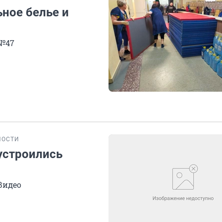
ное белье и
 №47
НОСТИ
 устроились
Видео