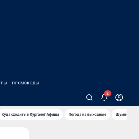
ГРЫ
ПРОМОКОДЫ
2
Куда сходить в Кургане? Афиша
Погода на выходные
Шумков в Че