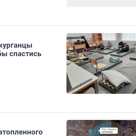
 курганцы
бы спастись
затопленного