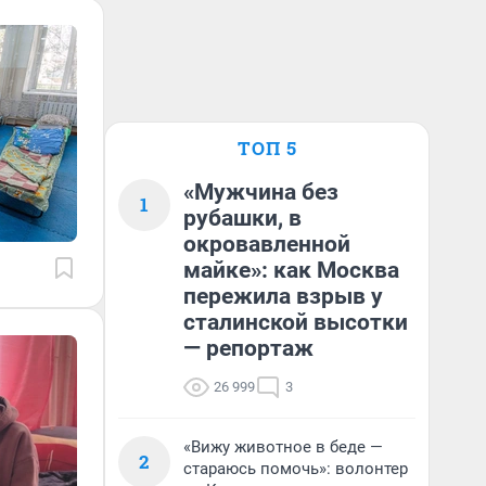
ТОП 5
«Мужчина без
1
рубашки, в
окровавленной
майке»: как Москва
пережила взрыв у
сталинской высотки
— репортаж
26 999
3
«Вижу животное в беде —
2
стараюсь помочь»: волонтер