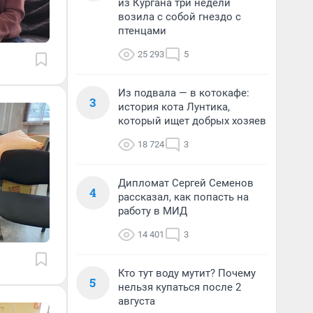
из Кургана три недели
возила с собой гнездо с
птенцами
25 293
5
Из подвала — в котокафе:
3
история кота Лунтика,
который ищет добрых хозяев
18 724
3
Дипломат Сергей Семенов
4
рассказал, как попасть на
работу в МИД
14 401
3
Кто тут воду мутит? Почему
5
нельзя купаться после 2
августа