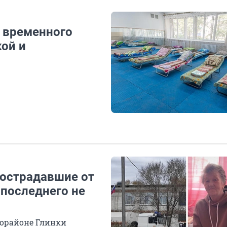
т временного
ой и
пострадавшие от
 последнего не
рорайоне Глинки