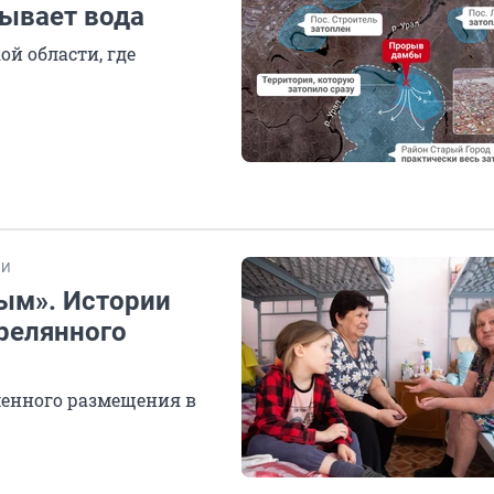
бывает вода
ой области, где
ИИ
дым». Истории
релянного
менного размещения в