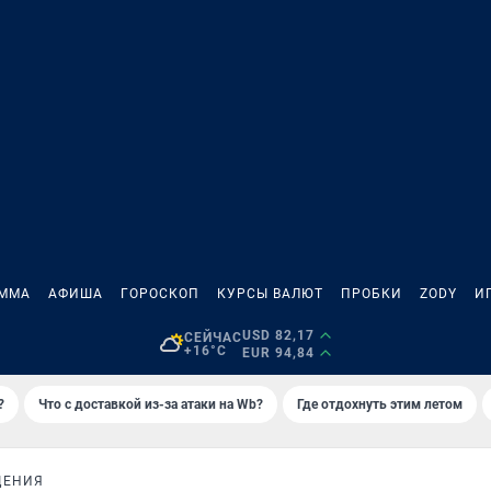
АММА
АФИША
ГОРОСКОП
КУРСЫ ВАЛЮТ
ПРОБКИ
ZODY
И
USD 82,17
СЕЙЧАС
+16°C
EUR 94,84
?
Что с доставкой из-за атаки на Wb?
Где отдохнуть этим летом
ЩЕНИЯ