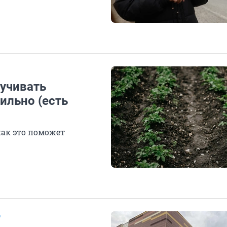
кучивать
ильно (есть
как это поможет
О