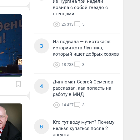
из Кургана три недели
возила с собой гнездо с
птенцами
25 313
5
Из подвала — в котокафе:
3
история кота Лунтика,
который ищет добрых хозяев
18 738
3
Дипломат Сергей Семенов
4
рассказал, как попасть на
работу в МИД
14 427
3
Кто тут воду мутит? Почему
5
нельзя купаться после 2
августа