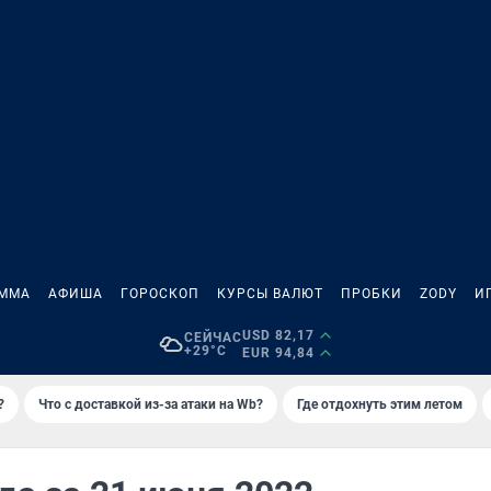
АММА
АФИША
ГОРОСКОП
КУРСЫ ВАЛЮТ
ПРОБКИ
ZODY
И
USD 82,17
СЕЙЧАС
+29°C
EUR 94,84
?
Что с доставкой из-за атаки на Wb?
Где отдохнуть этим летом