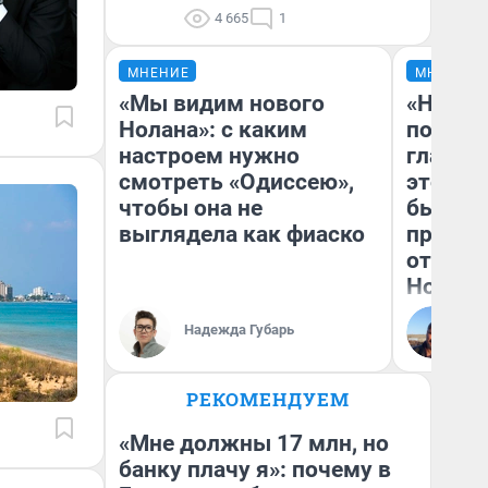
4 665
1
МНЕНИЕ
МНЕНИЕ
«Мы видим нового
«Никог
Нолана»: с каким
победи
настроем нужно
главны
смотреть «Одиссею»,
этого г
чтобы она не
бьет р
выглядела как фиаско
прокат
отзыв 
Нолана
Ст
Надежда Губарь
Эк
РЕКОМЕНДУЕМ
«Мне должны 17 млн, но
банку плачу я»: почему в