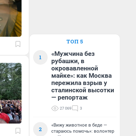
ТОП 5
«Мужчина без
1
рубашки, в
окровавленной
майке»: как Москва
пережила взрыв у
сталинской высотки
— репортаж
27 069
3
«Вижу животное в беде —
2
стараюсь помочь»: волонтер