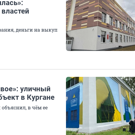
илась»:
 властей
вания, деньги на выкуп
ивое»: уличный
бъект в Кургане
 объяснил, в чём ее