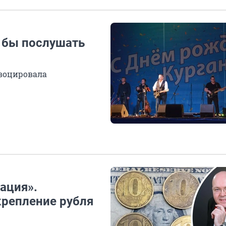
и бы послушать
овоцировала
ация».
крепление рубля