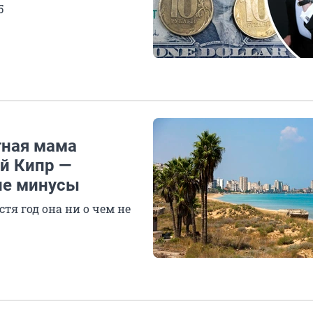
5
тная мама
й Кипр —
ие минусы
тя год она ни о чем не