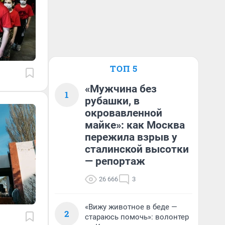
ТОП 5
«Мужчина без
1
рубашки, в
окровавленной
майке»: как Москва
пережила взрыв у
сталинской высотки
— репортаж
26 666
3
«Вижу животное в беде —
2
стараюсь помочь»: волонтер