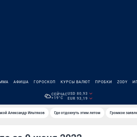
АММА
АФИША
ГОРОСКОП
КУРСЫ ВАЛЮТ
ПРОБКИ
ZODY
И
USD 80,93
СЕЙЧАС
+19°C
EUR 93,19
акой Александр Ильтяков
Где отдохнуть этим летом
Громкое заявл