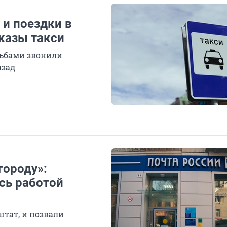
 и поездки в
казы такси
сьбами звонили
азад
городу»:
сь работой
тат, и позвали