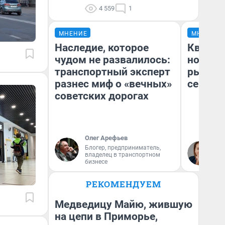
4 559
1
МНЕНИЕ
МНЕНИЕ
Наследие, которое
Кварти
чудом не развалилось:
но деш
транспортный эксперт
рынок 
разнес миф о «вечных»
сейчас
советских дорогах
Олег Арефьев
Ек
Блогер, предприниматель,
владелец в транспортном
ди
бизнесе
не
РЕКОМЕНДУЕМ
Медведицу Майю, жившую
на цепи в Приморье,