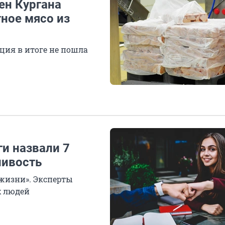
ен Кургана
тное мясо из
ция в итоге не пошла
ги назвали 7
ливость
 жизни». Эксперты
х людей