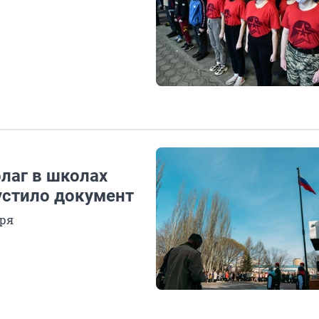
лаг в школах
стило документ
бря