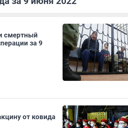
да за 9 июня 2022
и смертный
операции за 9
акцину от ковида