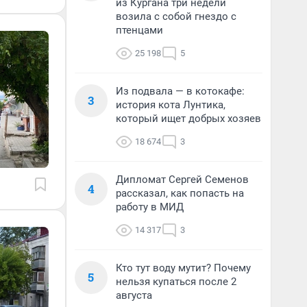
из Кургана три недели
возила с собой гнездо с
птенцами
25 198
5
Из подвала — в котокафе:
3
история кота Лунтика,
который ищет добрых хозяев
18 674
3
Дипломат Сергей Семенов
4
рассказал, как попасть на
работу в МИД
14 317
3
Кто тут воду мутит? Почему
5
нельзя купаться после 2
августа