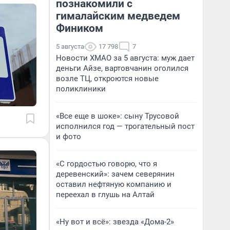
познакомили с
гималайским медведем
Фиником
5 августа
17 798
7
Новости ХМАО за 5 августа: муж дает
деньги Айзе, вартовчанин оголился
возле ТЦ, откроются новые
поликлиники
«Все еще в шоке»: сыну Трусовой
исполнился год — трогательный пост
и фото
«С гордостью говорю, что я
деревенский»: зачем северянин
оставил нефтяную компанию и
переехал в глушь на Алтай
«Ну вот и всё»: звезда «Дома-2»