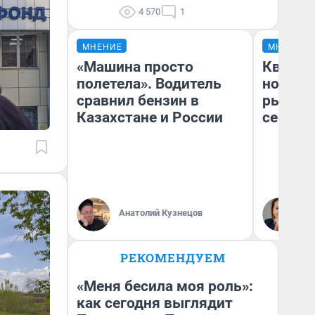
4 570
1
МНЕНИЕ
МНЕНИЕ
«Машина просто
Кварти
полетела». Водитель
но деш
сравнил бензин в
рынок 
Казахстане и России
сейчас
Ек
Анатолий Кузнецов
ди
не
РЕКОМЕНДУЕМ
«Меня бесила моя роль»:
как сегодня выглядит