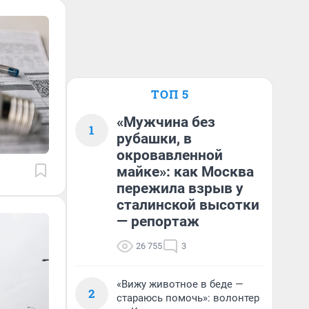
ТОП 5
«Мужчина без
1
рубашки, в
окровавленной
майке»: как Москва
пережила взрыв у
сталинской высотки
— репортаж
26 755
3
«Вижу животное в беде —
2
стараюсь помочь»: волонтер