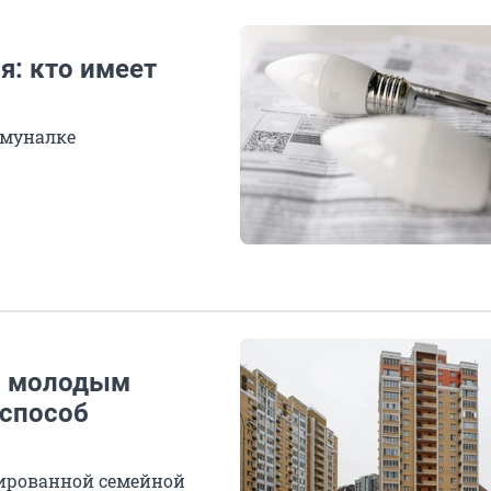
я: кто имеет
ммуналке
: молодым
 способ
ированной семейной