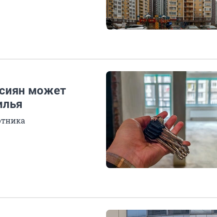
ссиян может
илья
отника