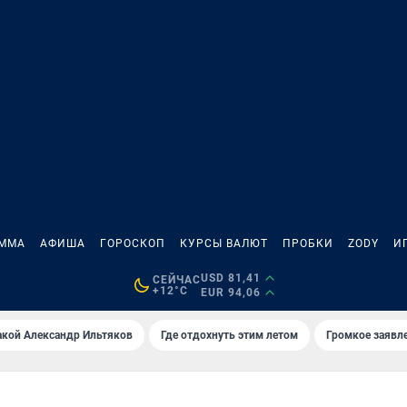
АММА
АФИША
ГОРОСКОП
КУРСЫ ВАЛЮТ
ПРОБКИ
ZODY
И
USD 81,41
СЕЙЧАС
+12°C
EUR 94,06
акой Александр Ильтяков
Где отдохнуть этим летом
Громкое заявл