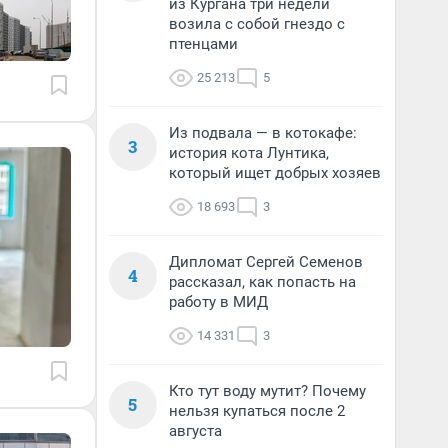
из Кургана три недели
возила с собой гнездо с
птенцами
25 213
5
Из подвала — в котокафе:
3
история кота Лунтика,
который ищет добрых хозяев
18 693
3
Дипломат Сергей Семенов
4
рассказал, как попасть на
работу в МИД
14 331
3
Кто тут воду мутит? Почему
5
нельзя купаться после 2
августа